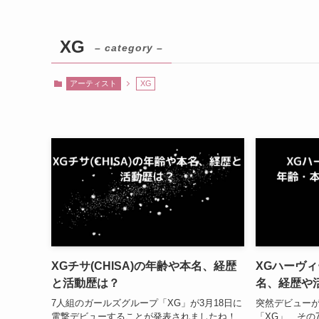
XG
– category –
アーティスト
XG
XGチサ(CHISA)の年齢や本名、経歴
XGハーヴィ
と活動歴は？
名、経歴や
7人組のガールズグループ「XG」が3月18日に
突然デビュー
電撃デビューすることが発表されましたね！
「XG」、その