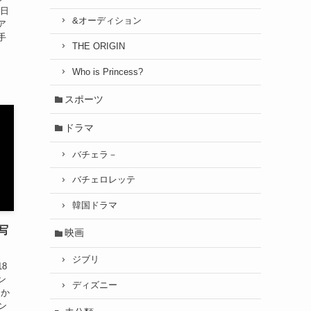
が日
&オーディション
ア
手
THE ORIGIN
Who is Princess?
スポーツ
ドラマ
バチェラ－
バチェロレッテ
韓国ドラマ
写
映画
ジブリ
8
ン
ディズニー
日か
ン