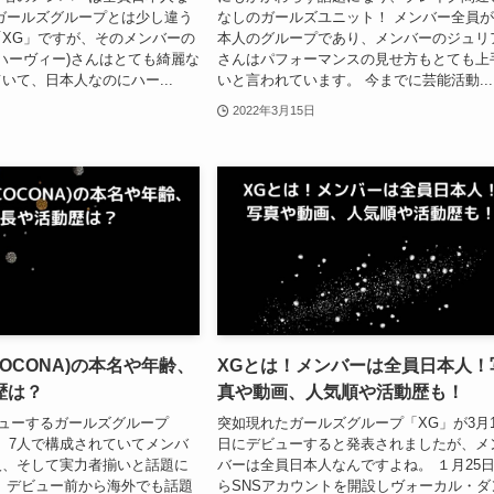
ガールズグループとは少し違う
なしのガールズユニット！ メンバー全員
XG」ですが、そのメンバーの
本人のグループであり、メンバーのジュリ
Y(ハーヴィー)さんはとても綺麗な
さんはパフォーマンスの見せ方もとても上
いて、日本人なのにハー...
いと言われています。 今までに芸能活動...
2022年3月15日
COCONA)の本名や年齢、
XGとは！メンバーは全員日本人！
歴は？
真や動画、人気順や活動歴も！
ビューするガールズグループ
突如現れたガールズグループ「XG」が3月1
、7人で構成されていてメンバ
日にデビューすると発表されましたが、メ
人、そして実力者揃いと話題に
バーは全員日本人なんですよね。 １月25
 デビュー前から海外でも話題
らSNSアカウントを開設しヴォーカル・ダ