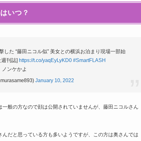
日はいつ？
した “藤田ニコル似” 美女との横浜お泊まり現場一部始
文社週刊誌]
https://t.co/yaqEyLyKD0
#SmartFLASH
ノンケかよ
@murasame893)
January 10, 2022
は一般の方なので顔は公開されていませんが、藤田ニコルさん
さんだと思っている方も多いようですが、この方は奥さんでは