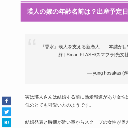
瑛人の嫁の年齢名前は？出産予定
『香水』瑛人を支える新恋人！ 本誌が目撃
終 | Smart FLASH/スマフラ[光
— yung hosakas (
実は瑛人さんは結婚する前に熱愛報道があり女性
似のとても可愛い方のようです。
結婚発表と時期が近い事からスクープの女性が奥