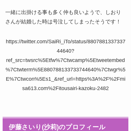
一緒に出掛ける事も多く仲も良いようで、しおり
さんが結婚した時は号泣してしまったそうです！
https://twitter.com/SaiRi_iTo/status/8807881337337
44640?
ref_src=twsrc%5Etfw%7Ctwcamp%5Etweetembed
%7Ctwterm%5E880788133733744640%7Ctwgr%5
E%7Ctwcon%5Es1_&ref_url=https%3A%2F%2Fmi
sa613.com%2Fitousairi-kazoku-2482
伊藤さいり(沙莉)のプロフィール