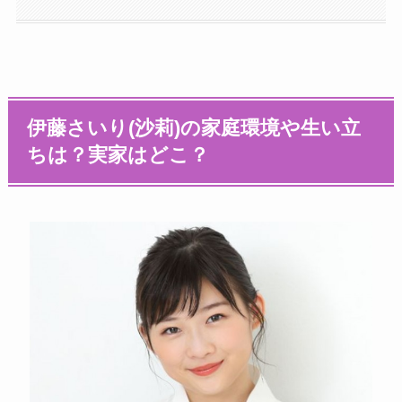
伊藤さいり(沙莉)の家庭環境や生い立
ちは？
実家はどこ？