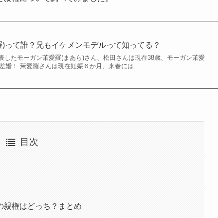
羅)って誰？兄もイケメンモデルって知ってる？
表したモーガン茉愛羅(まあら)さん、松田さんは現在38歳、モーガン茉愛
の差婚！ 茉愛羅さんは現在妊娠６か月、来春には…
目次
の親権はどっち？まとめ