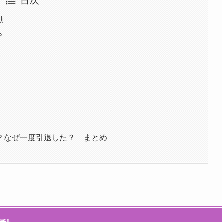
目次
動
？
？なぜ一度引退した？ まとめ