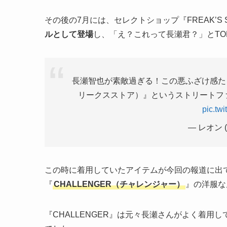
その後の7月には、セレクトショップ『FREAK’S
ルとして登場
し、「え？これって長瀬君？」とTO
長瀬智也が素敵過ぎる！この悪ふざけ感たっぷ
リークスストア）』というストリートフ
pic.tw
— レオン (
この時に着用していたアイテムが今回の報道に出
『
CHALLENGER（チャレンジャー）
』の洋服な
『CHALLENGER』は元々長瀬さんがよく着用