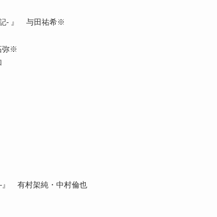
記- 』 与田祐希※
拓弥※
紗和
―』 有村架純・中村倫也