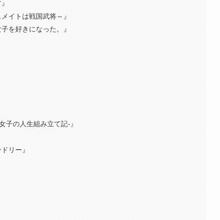
す』
スメイトは戦国武将～』
女子を好きになった。』
』
モ女子の人生組み立て記-』
ンドリー』