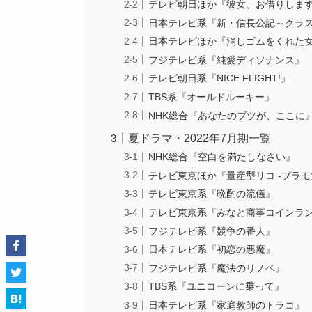
テレビ朝日ほか『彼女、お借りしま
日本テレビ系『新・信長公記～クラ
日本テレビほか『消しゴムをくれた
フジテレビ系『純愛ディソナンス』
テレビ朝日系『NICE FLIGHT!』
TBS系『オールドルーキー』
NHK総合『あなたのブツが、ここに
夏ドラマ・2022年7月期一覧
NHK総合『空白を満たしなさい』
テレビ東京ほか『量産型リコ -プラ
テレビ東京系『晩酌の流儀』
テレビ東京系『みなと商事コインラ
フジテレビ系『競争の番人』
日本テレビ系『初恋の悪魔』
フジテレビ系『魔法のリノベ』
TBS系『ユニコーンに乗って』
日本テレビ系『家庭教師のトラコ』