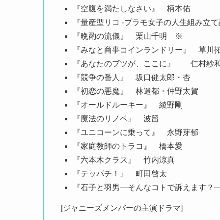
『空腹を満たしなさい』 柄本佑
『量産型リコ -プラモ女子の人生組み立て
『晩酌の流儀』 栗山千明 ※
『みなと商事コインランドリー』 草川
『あなたのブツが、ここに』 仁村
『競争の番人』 坂口健太郎・杏
『初恋の悪魔』 林遣都・仲野太賀
『オールドルーキー』 綾野剛
『魔法のリノベ』 波留
『ユニコーンに乗って』 永野芽郁
『家庭教師のトラコ』 橋本愛
『六本木クラス』 竹内涼真
『テッパチ！』 町田啓太
『石子と羽男―そんなコトで訴えます？
[ジャニーズメンバーの主演ドラマ]