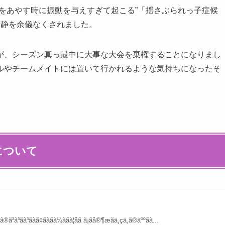
をあやす時に振動を与えすぎて起こる”「揺さぶられっ子症候
安静を余儀なくされました。
が、シーズン真っ最中に大事な大会を棄権することになりまし
ルやチームメイトには置いて行かれるような気持ちになったそ
について
ã³ããã¢ããã­ã¼ããã¦åã ã¡ãå®¶æãä¸çä¸­ã®äººãã...