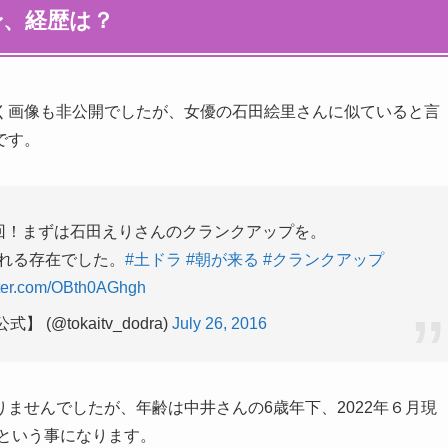
身、経歴は？
く画像も非公開でしたが、女優の石田絵里さんに似ていると言
です。
回！まずは石田えりさんのクランクアップを。
れる存在でした。
#土ドラ
#朝が来る
#クランクアップ
itter.com/OBth0AGhgh
(@tokaitv_dodra)
July 26, 2016
ませんでしたが、年齢は中井さんの6歳年下、2022年６月現
後という事になります。