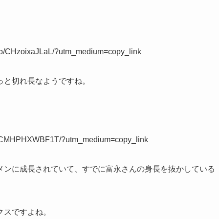
m/p/CHzoixaJLaL/?utm_medium=copy_link
っと切れ長なようですね。
/p/CMHPHXWBF1T/?utm_medium=copy_link
メンに成長されていて、すでに富永さんの身長を抜かしている
クスですよね。